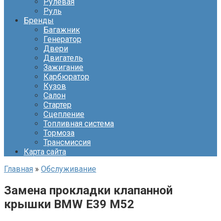
Рулевая
Руль
Бренды
Багажник
Генератор
Двери
Двигатель
Зажигание
Карбюратор
Кузов
Салон
Стартер
Сцепление
Топливная система
Тормоза
Трансмиссия
Карта сайта
Главная
»
Обслуживание
Замена прокладки клапанной
крышки BMW Е39 М52