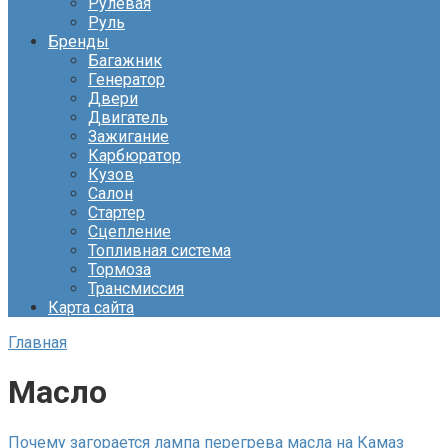
Рулевая
Руль
Бренды
Багажник
Генератор
Двери
Двигатель
Зажигание
Карбюратор
Кузов
Салон
Стартер
Сцепление
Топливная система
Тормоза
Трансмиссия
Карта сайта
Главная
Масло
Почему загорается лампа перегрева масла на Камаз