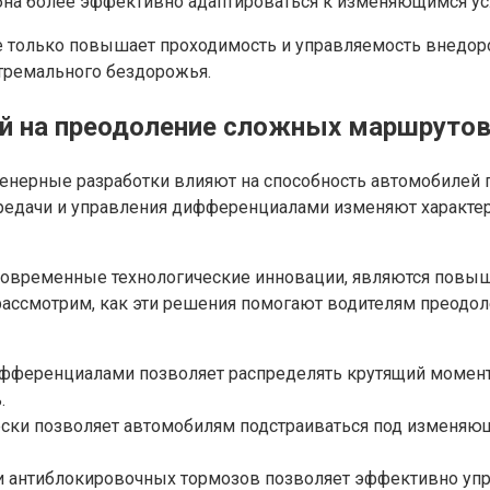
на более эффективно адаптироваться к изменяющимся ус
 только повышает проходимость и управляемость внедорож
стремального бездорожья.
ий на преодоление сложных маршруто
енерные разработки влияют на способность автомобилей 
ередачи и управления дифференциалами изменяют характер
овременные технологические инновации, являются повыш
ассмотрим, как эти решения помогают водителям преодоле
фференциалами позволяет распределять крутящий момент 
.
ски позволяет автомобилям подстраиваться под изменяющ
и антиблокировочных тормозов позволяет эффективно упр