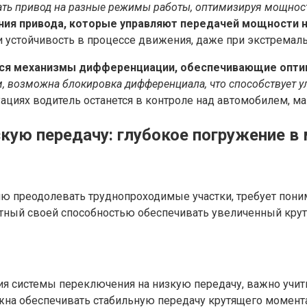
ивать привод на разные режимы работы, оптимизируя мощнос
я привода, которые управляют передачей мощности на 
 устойчивость в процессе движения, даже при экстремал
ются механизмы дифференциации, обеспечивающие опт
, возможна блокировка дифференциала, что способствует 
уациях водитель останется в контроле над автомобилем, м
кую передачу: глубокое погружение 
ю преодолевать труднопроходимые участки, требует пон
стный своей способностью обеспечивать увеличенный кру
я системы переключения на низкую передачу, важно учиты
олжна обеспечивать стабильную передачу крутящего момен