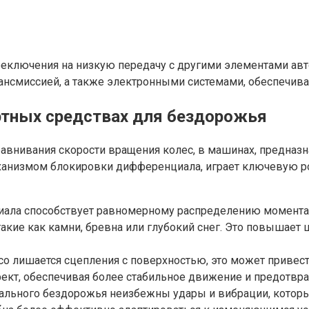
ключения на низкую передачу с другими элементами автом
ансмиссией, а также электронными системами, обеспечива
ртных средствах для бездорожья
равнивания скорости вращения колес, в машинах, предназ
анизмом блокировки дифференциала, играет ключевую ро
ала способствует равномерному распределению момента 
акие как камни, бревна или глубокий снег. Это повышае
со лишается сцепления с поверхностью, это может привес
кт, обеспечивая более стабильное движение и предотвр
льного бездорожья неизбежны удары и вибрации, которые 