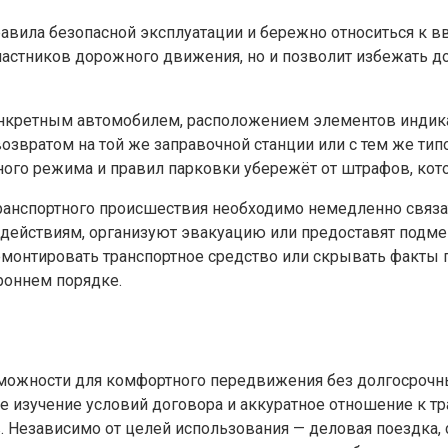
авила безопасной эксплуатации и бережно относиться к 
участников дорожного движения, но и позволит избежать д
онкретным автомобилем, расположением элементов индик
звратом на той же заправочной станции или с тем же типо
ого режима и правил парковки убережёт от штрафов, кото
анспортного происшествия необходимо немедленно связат
действиям, организуют эвакуацию или предоставят подме
 ремонтировать транспортное средство или скрывать факт
роннем порядке.
зможности для комфортного передвижения без долгосрочн
 изучение условий договора и аккуратное отношение к т
. Независимо от целей использования — деловая поездка,