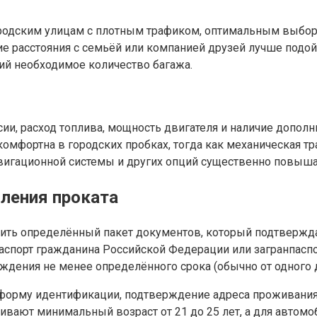
родским улицам с плотным трафиком, оптимальным выбор
ие расстояния с семьёй или компанией друзей лучше подо
 необходимое количество багажа.
ии, расход топлива, мощность двигателя и наличие допол
комфортна в городских пробках, тогда как механическая 
вигационной системы и других опций существенно повышае
ления проката
ить определённый пакет документов, который подтверждае
аспорт гражданина Российской Федерации или загранпаспо
дения не менее определённого срока (обычно от одного до
форму идентификации, подтверждение адреса проживания и
ивают минимальный возраст от 21 до 25 лет, а для автом