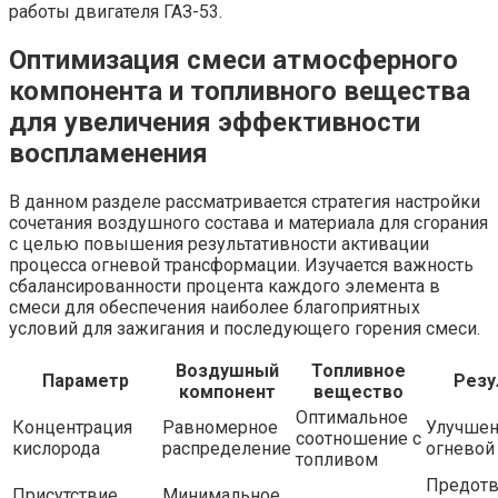
работы двигателя ГАЗ-53.
Оптимизация смеси атмосферного
компонента и топливного вещества
для увеличения эффективности
воспламенения
В данном разделе рассматривается стратегия настройки
сочетания воздушного состава и материала для сгорания
с целью повышения результативности активации
процесса огневой трансформации. Изучается важность
сбалансированности процента каждого элемента в
смеси для обеспечения наиболее благоприятных
условий для зажигания и последующего горения смеси.
Воздушный
Топливное
Параметр
Резу
компонент
вещество
Оптимальное
Концентрация
Равномерное
Улучше
соотношение с
кислорода
распределение
огневой
топливом
Предот
Присутствие
Минимальное