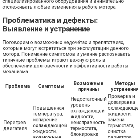
специализированного оборудования и внимательно
отслеживать любые изменения в работе мотора.
Проблематика и дефекты:
Выявление и устранение
Поговорим о возможных недочётах и препятствиях,
которые могут встретиться при эксплуатации данного
мотора. Понимание симптомов и умение распознавать
типичные проблемы играют важную роль в
обеспечении долговечности и эффективности работы
механизма.
Возможные
Методы
Проблема
Симптомы
причины
устранени
Проверка и
Недостаточный
дозаправка
уровень
Повышенная
охлаждающ
охлаждающей
температура,
жидкости,
жидкости,
испарение
замена
Перегрев
неисправность
охлаждающей
термостата,
двигателя
термостата,
жидкости,
очистка
блокировка
возможные
радиатора,