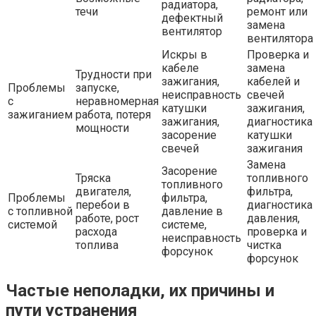
радиатора,
течи
ремонт или
дефектный
замена
вентилятор
вентилятора
Искры в
Проверка и
кабеле
замена
Трудности при
зажигания,
кабелей и
Проблемы
запуске,
неисправность
свечей
с
неравномерная
катушки
зажигания,
зажиганием
работа, потеря
зажигания,
диагностика
мощности
засорение
катушки
свечей
зажигания
Замена
Засорение
Тряска
топливного
топливного
двигателя,
фильтра,
Проблемы
фильтра,
перебои в
диагностика
с топливной
давление в
работе, рост
давления,
системой
системе,
расхода
проверка и
неисправность
топлива
чистка
форсунок
форсунок
Частые неполадки, их причины и
пути устранения