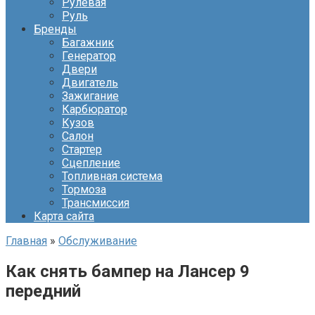
Рулевая
Руль
Бренды
Багажник
Генератор
Двери
Двигатель
Зажигание
Карбюратор
Кузов
Салон
Стартер
Сцепление
Топливная система
Тормоза
Трансмиссия
Карта сайта
Главная
»
Обслуживание
Как снять бампер на Лансер 9
передний