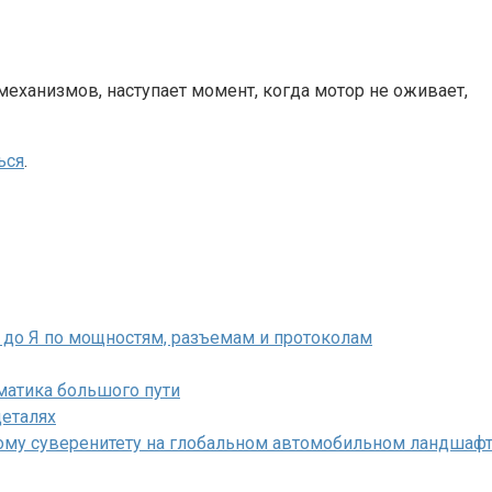
еханизмов, наступает момент, когда мотор не оживает,
ься
.
А до Я по мощностям, разъемам и протоколам
матика большого пути
деталях
кому суверенитету на глобальном автомобильном ландшаф