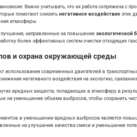
авновесие
. Важно учитывать, что их работа сопряжена с 
которые помогают снизить
негативное воздействие
этих д
ения атмосферы.
 улучшения, направленные на повышение
экологической 
работку более эффективных систем
очистки
отходящих газо
опов и охрана окружающей среды
т использования современных двигателей в транспортных
снижения негативного воздействия на экологию, связанног
гих вредных веществ, попадающих в атмосферу в результ
ые на уменьшение объема выбросов, чтобы сохранить чис
ментов в уменьшении вредных выбросов является повыше
вленные на улучшение качества смеси и уменьшение потер