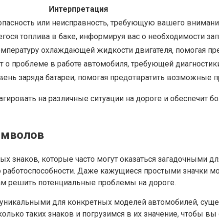
Интерпретация
опасность или неисправность, требующую вашего внимани
гося топлива в баке, информируя вас о необходимости зап
температуру охлаждающей жидкости двигателя, помогая пр
т о проблеме в работе автомобиля, требующей диагностик
овень заряда батареи, помогая предотвратить возможные 
ировать на различные ситуации на дороге и обеспечит б
имволов
х знаков, которые часто могут оказаться загадочными дл
о работоспособности. Даже кажущиеся простыми значки м
ам решить потенциальные проблемы на дороге.
ть уникальными для конкретных моделей автомобилей, сущ
лько таких знаков и погрузимся в их значение, чтобы вы 