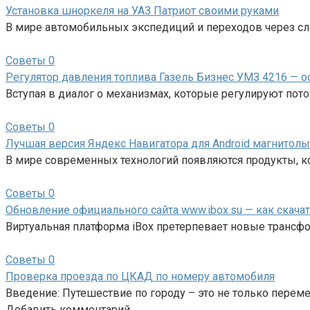
Установка шноркеля на УАЗ Патриот своими руками
В мире автомобильных экспедиций и переходов через с
Советы
0
Регулятор давления топлива Газель Бизнес УМЗ 4216 — о
Вступая в диалог о механизмах, которые регулируют пот
Советы
0
Лучшая версия Яндекс Навигатора для Android магнитолы
В мире современных технологий появляются продукты, 
Советы
0
Обновление официального сайта www.ibox.su — как скача
Виртуальная платформа iBox претерпевает новые трансф
Советы
0
Проверка проезда по ЦКАД по номеру автомобиля
Введение: Путешествие по городу – это не только переме
Добавить комментарий