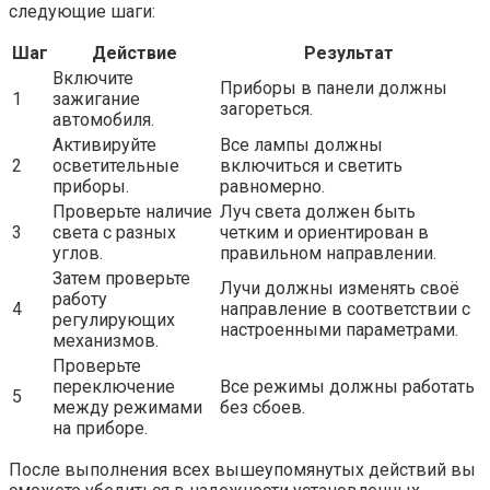
следующие шаги:
Шаг
Действие
Результат
Включите
Приборы в панели должны
1
зажигание
загореться.
автомобиля.
Активируйте
Все лампы должны
2
осветительные
включиться и светить
приборы.
равномерно.
Проверьте наличие
Луч света должен быть
3
света с разных
четким и ориентирован в
углов.
правильном направлении.
Затем проверьте
Лучи должны изменять своё
работу
4
направление в соответствии с
регулирующих
настроенными параметрами.
механизмов.
Проверьте
переключение
Все режимы должны работать
5
между режимами
без сбоев.
на приборе.
После выполнения всех вышеупомянутых действий вы