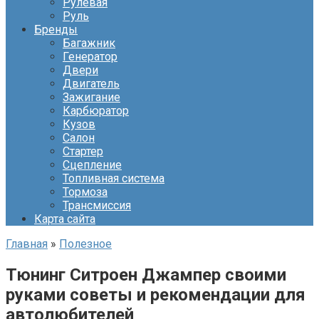
Рулевая
Руль
Бренды
Багажник
Генератор
Двери
Двигатель
Зажигание
Карбюратор
Кузов
Салон
Стартер
Сцепление
Топливная система
Тормоза
Трансмиссия
Карта сайта
Главная
»
Полезное
Тюнинг Ситроен Джампер своими
руками советы и рекомендации для
автолюбителей