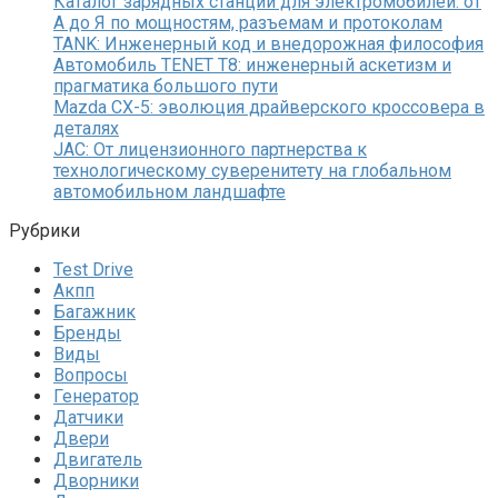
Каталог зарядных станций для электромобилей: от
А до Я по мощностям, разъемам и протоколам
TANK: Инженерный код и внедорожная философия
Автомобиль TENET T8: инженерный аскетизм и
прагматика большого пути
Mazda CX-5: эволюция драйверского кроссовера в
деталях
JAC: От лицензионного партнерства к
технологическому суверенитету на глобальном
автомобильном ландшафте
Рубрики
Test Drive
Акпп
Багажник
Бренды
Виды
Вопросы
Генератор
Датчики
Двери
Двигатель
Дворники