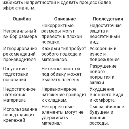
избежать неприятностей и сделать процесс более
эффективным.
Ошибка
Описание
Последствия
Некорректные
Недостаточная
Неправильный
размеры могут
защита и
выбор размера
привести к плохой
неэстетичный
посадке.
вид.
Игнорирование
Каждый тип требует
Ускоренный
рекомендаций
особого подхода и
износ и
производителя
материалов.
повреждения.
Разрушение
Отсутствие
Нехватка чистоты
нового
подготовки
под обивку может
покрытия и
основания
вызвать плесень.
запахи.
Недостаточное
Неравномерное
Ухудшение
натяжение
натяжение приводит
внешнего вида
материала
к складкам.
и комфорта.
Некорректные
Смена обивок в
Использование
элементы могут не
будущем и
неподходящих
удерживать
лишние
крепежей
материал.
расходы.