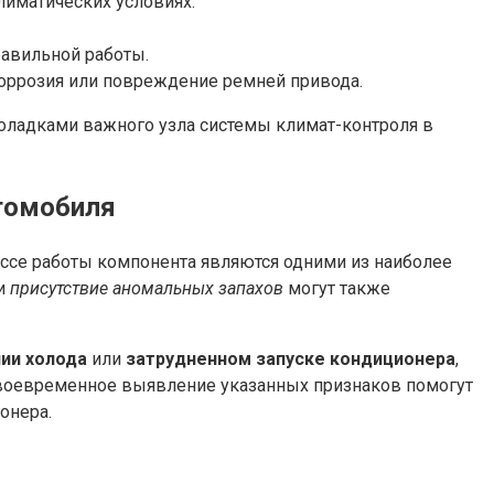
лиматических условиях.
равильной работы.
оррозия или повреждение ремней привода.
оладками важного узла системы климат-контроля в
томобиля
ссе работы компонента являются одними из наиболее
и
присутствие аномальных запахов
могут также
ии холода
или
затрудненном запуске кондиционера
,
воевременное выявление указанных признаков помогут
онера.