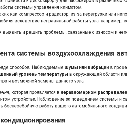
ет привести к дискомфорту для пассажиров в различных к
работы системы управления климатом.
их как компрессор и радиатор, из-за перегрузки или неп
биля вследствие неправильной работы узла, например, к
я выявить и решить проблемы, связанные с износом и неп
мента системы воздухоохлаждения ав
 ряде способов. Наблюдаемые
шумы или вибрации
в проце
шенный уровень температуры
в окружающей области ил
тра и возможной замены данного узла.
ения
, которая проявляется в
неравномерном распределен
том устройства. Наблюдение за поведением системы и с
ть бесперебойную работу вашего автомобильного кондици
 кондиционирования