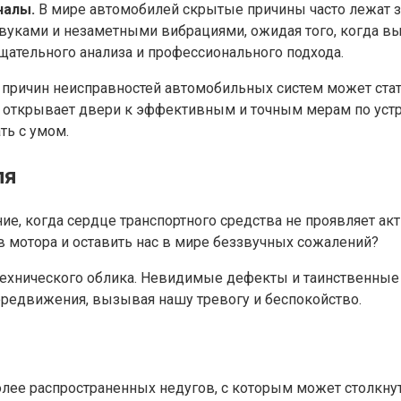
налы.
В мире автомобилей скрытые причины часто лежат 
уками и незаметными вибрациями, ожидая того, когда выя
щательного анализа и профессионального подхода.
ричин неисправностей автомобильных систем может стать
ткрывает двери к эффективным и точным мерам по устран
ть с умом.
ля
ие, когда сердце транспортного средства не проявляет а
в мотора и оставить нас в мире беззвучных сожалений?
технического облика. Невидимые дефекты и таинственные
редвижения, вызывая нашу тревогу и беспокойство.
лее распространенных недугов, с которым может столкнут