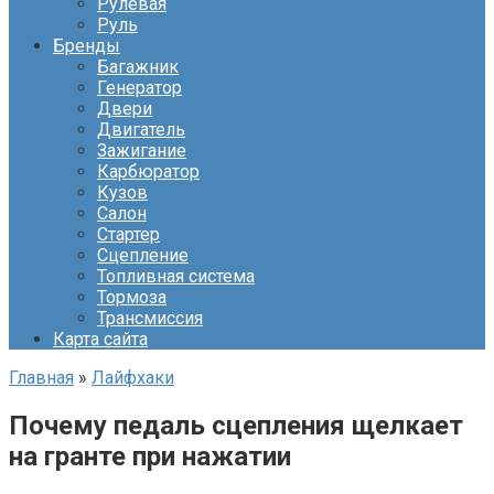
Рулевая
Руль
Бренды
Багажник
Генератор
Двери
Двигатель
Зажигание
Карбюратор
Кузов
Салон
Стартер
Сцепление
Топливная система
Тормоза
Трансмиссия
Карта сайта
Главная
»
Лайфхаки
Почему педаль сцепления щелкает
на гранте при нажатии