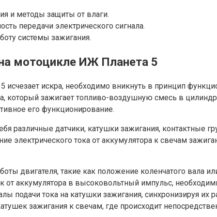
я и методы защиты от влаги.
сть передачи электрического сигнала.
аботу системы зажигания.
на мотоцикле ИЖ Планета 5
 5 исчезает искра, необходимо вникнуть в принцип функц
са, который зажигает топливо-воздушную смесь в цилиндр
тивное его функционирование.
я различные датчики, катушки зажигания, контактные гру
е электрического тока от аккумулятора к свечам зажигани
оты двигателя, такие как положение коленчатого вала ил
к от аккумулятора в высоковольтный импульс, необходим
ы подачи тока на катушки зажигания, синхронизируя их ра
тушек зажигания к свечам, где происходит непосредстве