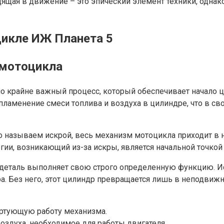
щая в движение – это эпический элемент техники, однако,
цикле ИЖ Планета 5
 мотоцикла
о крайне важный процесс, который обеспечивает начало це
пламенение смеси топлива и воздуха в цилиндре, что в с
 называем искрой, весь механизм мотоцикла приходит в н
и, возникающий из-за искры, является начальной точкой 
 деталь выполняет свою строго определенную функцию. Иск
 Без него, этот цилиндр превращается лишь в неподвижн
артующую работу механизма.
оздуха, необходимое для работы двигателя.