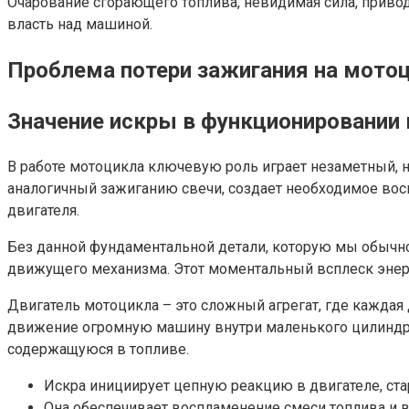
Очарование сгорающего топлива, невидимая сила, приводя
власть над машиной.
Проблема потери зажигания на мото
Значение искры в функционировании
В работе мотоцикла ключевую роль играет незаметный, н
аналогичный зажиганию свечи, создает необходимое вос
двигателя.
Без данной фундаментальной детали, которую мы обычно
движущего механизма. Этот моментальный всплеск энерги
Двигатель мотоцикла – это сложный агрегат, где каждая
движение огромную машину внутри маленького цилиндра.
содержащуюся в топливе.
Искра инициирует цепную реакцию в двигателе, ст
Она обеспечивает воспламенение смеси топлива и в