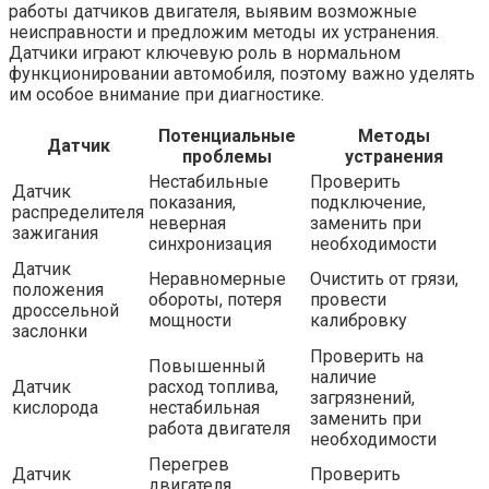
работы датчиков двигателя, выявим возможные
неисправности и предложим методы их устранения.
Датчики играют ключевую роль в нормальном
функционировании автомобиля, поэтому важно уделять
им особое внимание при диагностике.
Потенциальные
Методы
Датчик
проблемы
устранения
Нестабильные
Проверить
Датчик
показания,
подключение,
распределителя
неверная
заменить при
зажигания
синхронизация
необходимости
Датчик
Неравномерные
Очистить от грязи,
положения
обороты, потеря
провести
дроссельной
мощности
калибровку
заслонки
Проверить на
Повышенный
наличие
Датчик
расход топлива,
загрязнений,
кислорода
нестабильная
заменить при
работа двигателя
необходимости
Перегрев
Датчик
Проверить
двигателя,