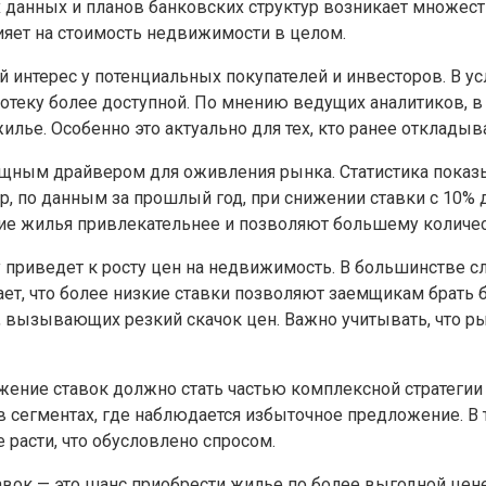
 данных и планов банковских структур возникает множеств
яет на стоимость недвижимости в целом.
интерес у потенциальных покупателей и инвесторов. В у
ипотеку более доступной. По мнению ведущих аналитиков
илье. Особенно это актуально для тех, кто ранее откладыв
мощным драйвером для оживления рынка. Статистика показ
, по данным за прошлый год, при снижении ставки с 10% д
ение жилья привлекательнее и позволяют большему колич
у приведет к росту цен на недвижимость. В большинстве 
ачает, что более низкие ставки позволяют заемщикам брат
, вызывающих резкий скачок цен. Важно учитывать, что ры
жение ставок должно стать частью комплексной стратегии 
 сегментах, где наблюдается избыточное предложение. В 
 расти, что обусловлено спросом.
вок — это шанс приобрести жилье по более выгодной цене