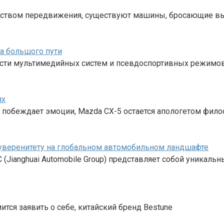
редством передвижения, существуют машины, бросающие в
а большого пути
ности мультимедийных систем и псевдоспортивных режимо
ях
о побеждает эмоции, Mazda CX-5 остается апологетом фил
 суверенитету на глобальном автомобильном ландшафте
(Jianghuai Automobile Group) представляет собой уникал
тся заявить о себе, китайский бренд Bestune