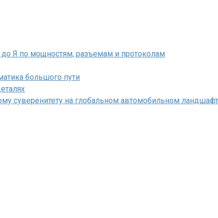
А до Я по мощностям, разъемам и протоколам
матика большого пути
деталях
кому суверенитету на глобальном автомобильном ландшаф