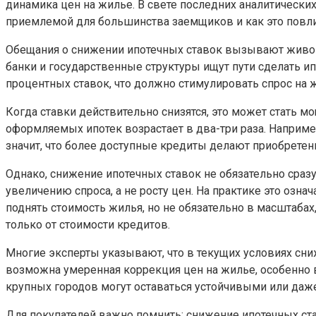
динамика цен на жилье. В свете последних аналитических
приемлемой для большинства заемщиков и как это повли
Обещания о снижении ипотечных ставок вызывают живой 
банки и государственные структуры ищут пути сделать 
процентных ставок, что должно стимулировать спрос на ж
Когда ставки действительно снизятся, это может стать 
оформляемых ипотек возрастает в два-три раза. Например
значит, что более доступные кредиты делают приобрет
Однако, снижение ипотечных ставок не обязательно сраз
увеличению спроса, а не росту цен. На практике это озн
поднять стоимость жилья, но не обязательно в масштабах
только от стоимости кредитов.
Многие эксперты указывают, что в текущих условиях сни
возможна умеренная коррекция цен на жилье, особенно в
крупных городов могут оставаться устойчивыми или даже
Для покупателей важно помнить: снижение ипотечных ста