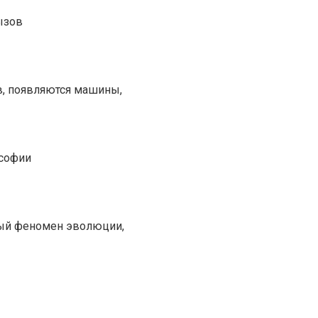
ызов
в, появляются машины,
ософии
ьный феномен эволюции,