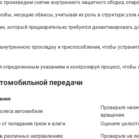
го произведем снятие внутреннего защитного ободка, опи
бы, несущие обвесы, учитывая их роль в структуре узла 
к, который предварительно требуется дезактивировать д
м внутреннюю прокладку и приспособления, чтобы устрани
уя определенным указаниям и контролируя процесс, чтобы 
втомобильной передачи
ание
Проверьте нали
олеса автомобиля.
вращении.
т попадания грязи и влаги.
Оцените целостн
в различных направлениях.
Проверьте на лю