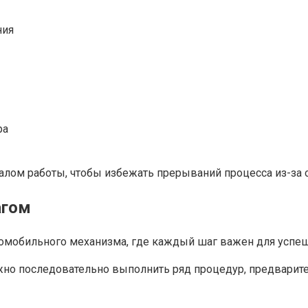
ния
ра
алом работы, чтобы избежать прерываний процесса из-за 
агом
томобильного механизма, где каждый шаг важен для успе
жно последовательно выполнить ряд процедур, предварит