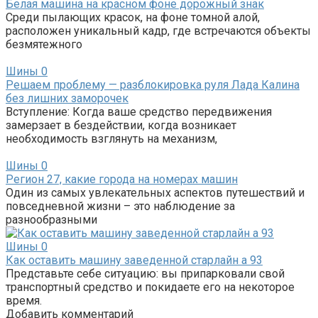
Белая машина на красном фоне дорожный знак
Среди пылающих красок, на фоне томной алой,
расположен уникальный кадр, где встречаются объекты
безмятежного
Шины
0
Решаем проблему — разблокировка руля Лада Калина
без лишних заморочек
Вступление: Когда ваше средство передвижения
замерзает в бездействии, когда возникает
необходимость взглянуть на механизм,
Шины
0
Регион 27, какие города на номерах машин
Один из самых увлекательных аспектов путешествий и
повседневной жизни – это наблюдение за
разнообразными
Шины
0
Как оставить машину заведенной старлайн а 93
Представьте себе ситуацию: вы припарковали свой
транспортный средство и покидаете его на некоторое
время.
Добавить комментарий