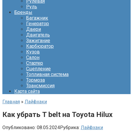
Рулевая
Руль
Бренды
Багажник
Генератор
Двери
Двигатель
Зажигание
Карбюратор
Кузов
Салон
Стартер
Сцепление
Топливная система
Тормоза
Трансмиссия
Карта сайта
Главная
»
Лайфхаки
Как убрать T belt на Toyota Hilux
Опубликовано:
08.05.2024
Рубрика:
Лайфхаки