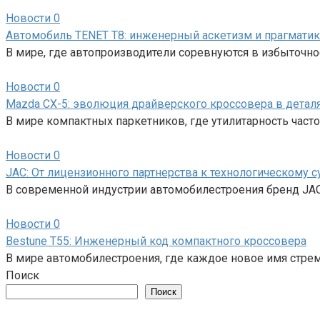
Новости
0
Автомобиль TENET T8: инженерный аскетизм и прагматик
В мире, где автопроизводители соревнуются в избыточ
Новости
0
Mazda CX-5: эволюция драйверского кроссовера в детал
В мире компактных паркетников, где утилитарность част
Новости
0
JAC: От лицензионного партнерства к технологическому
В современной индустрии автомобилестроения бренд JAC 
Новости
0
Bestune T55: Инженерный код компактного кроссовера
В мире автомобилестроения, где каждое новое имя стреми
Поиск
Поиск