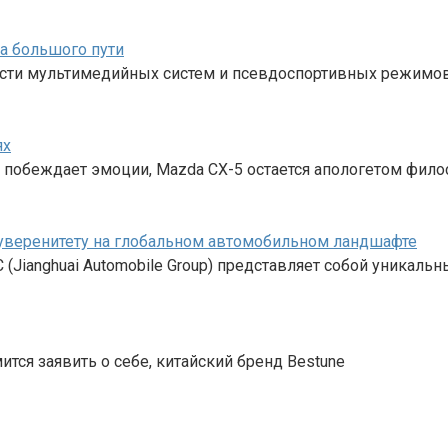
а большого пути
ности мультимедийных систем и псевдоспортивных режимо
ях
о побеждает эмоции, Mazda CX-5 остается апологетом фил
 суверенитету на глобальном автомобильном ландшафте
(Jianghuai Automobile Group) представляет собой уникал
тся заявить о себе, китайский бренд Bestune