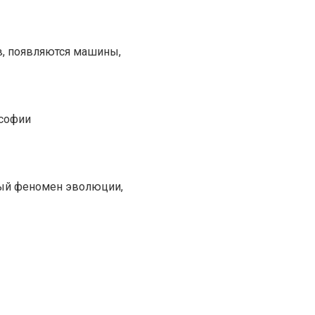
в, появляются машины,
ософии
ьный феномен эволюции,