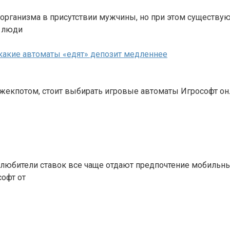
 организма в присутствии мужчины, но при этом существу
е люди
: какие автоматы «едят» депозит медленнее
джекпотом, стоит выбирать игровые автоматы Игрософт онла
бители ставок все чаще отдают предпочтение мобильным
офт от