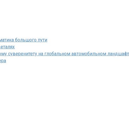
матика большого пути
деталях
кому суверенитету на глобальном автомобильном ландшаф
ера