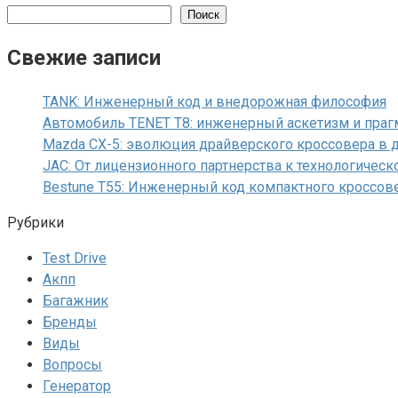
Поиск
Свежие записи
TANK: Инженерный код и внедорожная философия
Автомобиль TENET T8: инженерный аскетизм и праг
Mazda CX-5: эволюция драйверского кроссовера в 
JAC: От лицензионного партнерства к технологичес
Bestune T55: Инженерный код компактного кроссов
Рубрики
Test Drive
Акпп
Багажник
Бренды
Виды
Вопросы
Генератор