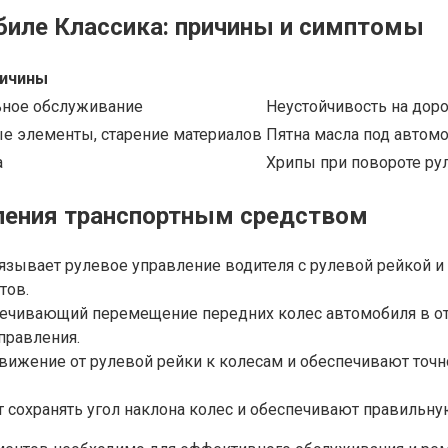
биле Классика: причины и симптомы
ичины
ьное обслуживание
Неустойчивость на доро
 элементы, старение материалов
Пятна масла под автом
а
Хрипы при повороте ру
вления транспортным средством
язывает рулевое управление водителя с рулевой рейкой и
тов.
печивающий перемещение передних колес автомобиля в от
правления.
движение от рулевой рейки к колесам и обеспечивают точ
 сохранять угол наклона колес и обеспечивают правильн